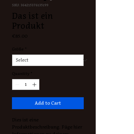
SKU: 364215376135199
Das ist ein
Produkt
Price
€85.00
Größe
*
Quantity
*
Add to Cart
Dies ist eine 
Produktbeschreibung. Füge hier 