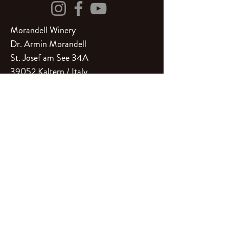
Kunden zu gewinnen.
Morandell Winery
Dr. Armin Morandell
St. Josef am See 34A
39052 Kalter
n / Italy
Monday to Saturday, 5 pm to 7 pm
Closed on Sunday
Tastings (groups & individuals)
by telephone / written agreement
Phone
+39 328 0638920
info@weingutmorandell.com