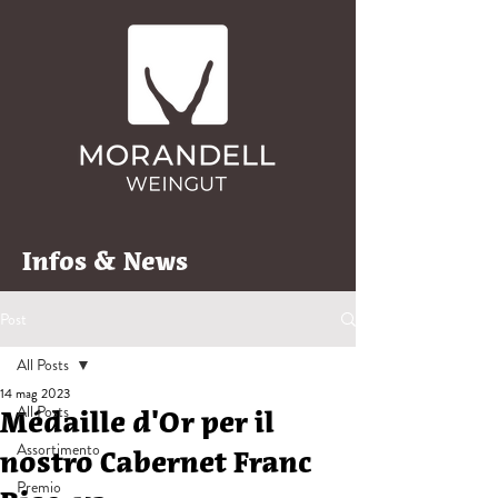
Infos & News
Post
All Posts
14 mag 2023
All Posts
Médaille d'Or per il
Assortimento
nostro Cabernet Franc
Premio