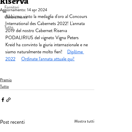
Riserva
Fornitori
Aggiornamento:
14 apr 2024
Abbiamo vinto la medaglia d'oro al Concours 
Generalmente
International des Cabernets 2022! L'annata 
Tutto
2019 del nostro Cabernet Riserva 
PODALIRIUS del vigneto Vigna Peters 
Kreid ha convinto la giuria internazionale e ne 
siamo naturalmente molto fieri!    
Diplôme 
2022
Ordinate l'annata attuale qui!
Premio
Tutto
Post recenti
Mostra tutti