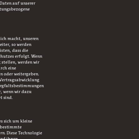
 Daten auf unserer
istungsbezogene
lich macht, unseren
eiter, so werden
sten, dass die
hutzes erfolgt. Wenn
 stellen, werden wir
rch eine
n oder weitergeben.
r Vertragsabwicklung
 Sorgfaltsbestimmungen
r, wenn wir dazu
t sind.
s sich um kleine
e bestimmte
n. Diese Technologie
und ihnen