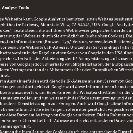
 Analyse-Tools
se Webseite kann Google Analytics benutzen, einen Webanalysedienst 
hitheatre Parkway, Mountain View, CA 94043, USA. Google Analytics
okies", Textdateien, die auf Ihrem Webbrowser gespeichert werden un
utzung der Webseite durch Sie ermöglichen (siehe oben Cookies). Die
eugten Informationen (Browser-Typ/-Version, verwendetes Betriebss
vor besuchte Webseite), IP-Adresse, Uhrzeit der Serveranfrage) über
seite werden in der Regel an einen Server von Google in den USA übe
peichert. Im Falle der Aktivierung der IP-Anonymisierung auf unserer
esse von Google jedoch innerhalb von Mitgliedstaaten der Europäisch
deren Vertragsstaaten des Abkommens über den Europäischen Wirtsc
ürzt.
 in Ausnahmefällen wird die volle IP-Adresse an einen Server von Goo
rtragen und dort gekürzt. Google wird diese Informationen benutze
seite auszuwerten, um Reports über die Websiteaktivitäten für die 
sammenzustellen und um weitere mit der Webseitennutzung und der 
bundene Dienstleistungen zu erbringen. Auch wird Google diese Info
ebenenfalls an Dritte übertragen, sofern dies gesetzlich vorgeschriebe
tte diese Daten im Auftrag von Google verarbeiten. Die im Rahmen vo
em Browser übermittelte IP-Adresse wird nicht mit anderen Daten vo
sammengeführt.
 können die Installation der Cookies durch eine entsprechende Einstel