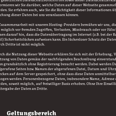
 gesetzlichen Datenschutzvorschriften sowie dieser Datenschutzerkl
ormieren wir Sie darüber, welche Daten auf dieser Webseite gesammel
den. Sie erfahren auch, wie Sie die Richtigkeit dieser Informationen 
chung dieser Daten bei uns veranlassen können.
Zusammenarbeit mit unseren Hosting-Providern bemühen wir uns, di
 möglich vor fremden Zugriffen, Verlusten, Missbrauch oder vor Fäls
sen darauf hin, dass die Datenübertragung im Internet (z.B. bei der
l) Sicherheitslücken aufweisen kann. Ein lückenloser Schutz der Date
ch Dritte ist nicht möglich.
ch die Nutzung dieser Webseite erklären Sie sich mit der Erhebung, 
zung von Daten gemäss der nachfolgenden Beschreibung einverstand
n grundsätzlich ohne Registrierung besucht werden. Dabei werden Da
gerufene Seiten bzw. Namen der abgerufenen Datei, Datum und Uhrzei
cken auf dem Server gespeichert, ohne dass diese Daten unmittelbar
ogen werden. Personenbezogene Daten, insbesondere Name, Adresse 
den, soweit möglich, auf freiwilliger Basis erhoben. Ohne Ihre Einwill
tergabe der Daten an Dritte.
 Geltungsbereich