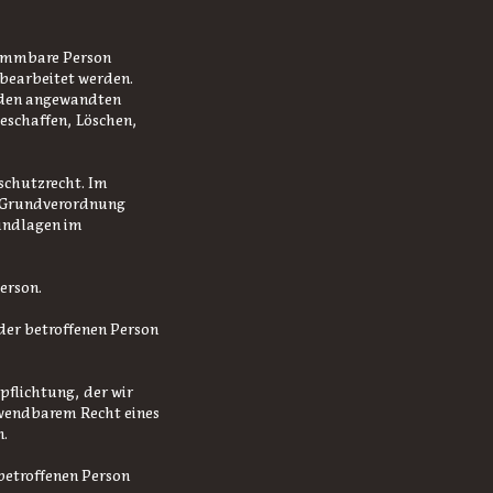
timmbare Person
 bearbeitet werden.
 den angewandten
eschaffen, Löschen,
schutzrecht. Im
z-Grundverordnung
undlagen im
erson.
 der betroffenen Person
pflichtung, der wir
nwendbarem Recht eines
n.
betroffenen Person