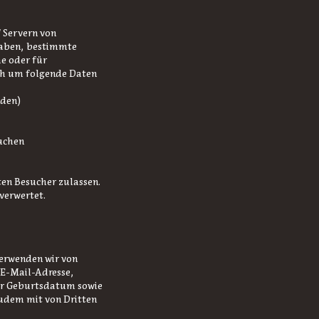
 Servern von
 haben, bestimmte
e oder für
ich um folgende Daten
nden)
suchen
en Besucher zulassen.
verwertet.
erwenden wir von
 E-Mail-Adresse,
er Geburtsdatum sowie
zudem mit von Dritten