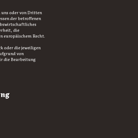
 uns oder von Dritten
essen der betroffenen
ebswirtschaftliches
rheit, die
on europäischem Recht.
k oder die jeweiligen
aufgrund von
ir die Bearbeitung
ung