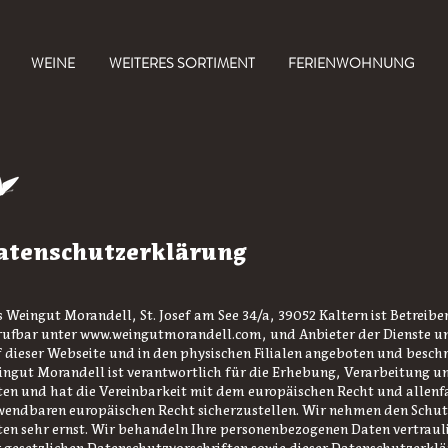
WEINE
WEITERES SORTIMENT
FERIENWOHNUNG
atenschutzerklärung
 Weingut Morandell, St. Josef am See 34/a, 39052 Kaltern ist Betreibe
rufbar unter
www.weingutmorandell.com
, und Anbieter der Dienste 
 dieser Webseite und in den physischen Filialen angeboten und besch
ngut Morandell ist verantwortlich für die Erhebung, Verarbeitung u
en und hat die Vereinbarkeit mit dem europäischen Recht und allenf
endbaren europäischen Recht sicherzustellen. Wir nehmen den Schutz
en sehr ernst. Wir behandeln Ihre personenbezogenen Daten vertrau