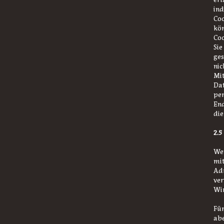
ind
Coo
kön
Coo
Sie
ges
nic
Mit
Dat
pe
End
die
2.5
Wen
mit
Adr
ver
Wir
Für
abe