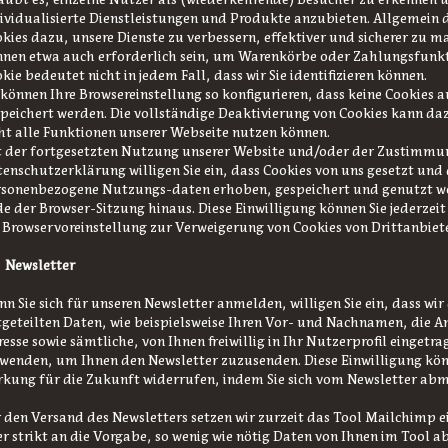
ividualisierte Dienstleistungen und Produkte anzubieten. Allgemein d
kies dazu, unsere Dienste zu verbessern, effektiver und sicherer zu m
nen etwa auch erforderlich sein, um Warenkörbe oder Zahlungsfunkt
kie bedeutet nicht in jedem Fall, dass wir Sie identifizieren können.
 können Ihre Browsereinstellung so konfigurieren, dass keine Cookies
peichert werden. Die vollständige Deaktivierung von Cookies kann daz
ht alle Funktionen unserer Webseite nutzen können.
 der fortgesetzten Nutzung unserer Website und/oder der Zustimmun
enschutzerklärung willigen Sie ein, dass Cookies von uns gesetzt und
rsonenbezogene Nutzungs-daten erhoben, gespeichert und genutzt w
e der Browser-Sitzung hinaus. Diese Einwilligung können Sie jederzeit
 Browservoreinstellung zur Verweigerung von Cookies von Drittanbiete
 Newsletter
n Sie sich für unseren Newsletter anmelden, willigen Sie ein, dass wir
geteilten Daten, wie beispielsweise Ihren Vor- und Nachnamen, die An
esse sowie sämtliche, von Ihnen freiwillig in Ihr Nutzerprofil eingetr
wenden, um Ihnen den Newsletter zuzusenden. Diese Einwilligung könn
kung für die Zukunft widerrufen, indem Sie sich vom Newsletter ab
 den Versand des Newsletters setzen wir zurzeit das Tool Mailchimp e
r strikt an die Vorgabe, so wenig wie nötig Daten von Ihnen im Tool a