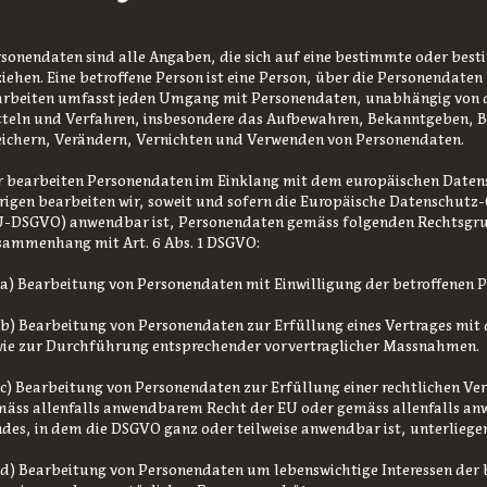
sonendaten sind alle Angaben, die sich auf eine bestimmte oder bes
iehen. Eine betroffene Person ist ein
e Person, über die Personendaten
arbeiten umfasst jeden Umgang mit Personendaten, unabhängig von
teln und Verfahren, insbesondere das Aufbewahren, Bekanntgeben, B
ichern, Verändern, Vernichten und Verwenden von Personendaten.
 bearbeiten Personendaten im Einklang mit dem europäischen Daten
igen bearbeiten wir, soweit und sofern die Europäische Datenschut
U-DSGVO) anwendbar ist, Personendaten gemäss folgenden Rechtsgr
sammenhang mit Art. 6 Abs. 1 DSGVO:
. a) Bearbeitung von Personendaten mit Einwilligung der betroffenen P
. b) Bearbeitung von Personendaten zur Erfüllung eines Vertrages mit
ie zur Durchführung entsprechender vorvertraglicher Massnahmen.
. c) Bearbeitung von Personendaten zur Erfüllung einer rechtlichen Ver
äss allenfalls anwendbarem Recht der EU oder gemäss allenfalls a
des, in dem die DSGVO ganz oder teilweise anwendbar ist, unterliege
. d) Bearbeitung von Personendaten um lebenswichtige Interessen der 