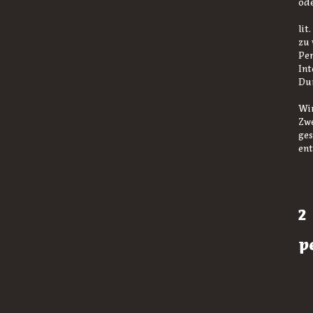
ode
lit
zu 
Per
Int
Dur
Wir
Zwe
ges
ent
p
b