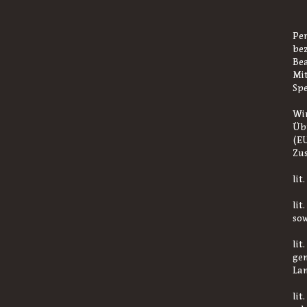
Per
bez
Be
Mit
Spe
Wir
Übr
(E
Zu
lit
lit
sow
lit
gem
Lan
lit