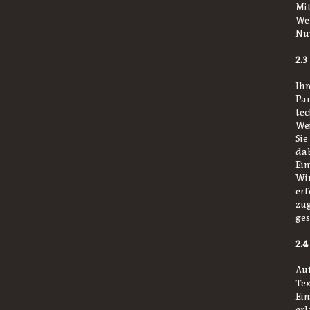
Mit
Web
Nu
2.3
Ihr
Par
tec
Wei
Sie
dab
Ein
Wir
erf
zug
ges
2.4
Auf
Tex
Ein
erl