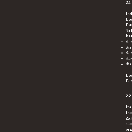
2.1
Ind
Die
Dat
Sic
ha
den
die
dem
das
die
Die
Pe
2.2
Im 
Ihn
Za
säm
erw