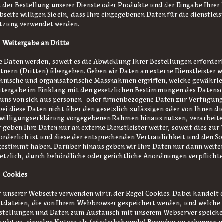
 der Bestellung unserer Dienste oder Produkte und der Eingabe Ihrer
seite willigen Sie ein, dass Ihre eingegebenen Daten für die dienstle
tzung verwendet werden.
 Weitergabe an Dritte
e Daten werden, soweit es die Abwicklung Ihrer Bestellungen erforder
tnern (Dritten) übergeben. Geben wir Daten an externe Dienstleister w
hnische und organisatorische Massnahmen ergriffen, welche gewährlei
tergabe im Einklang mit den gesetzlichen Bestimmungen des Datensc
 uns von sich aus personen- oder firmenbezogene Daten zur Verfügung
ei diese Daten nicht über den gesetzlich zulässigen oder von Ihnen du
willigungserklärung vorgegebenen Rahmen hinaus nutzen, verarbeite
 geben Ihre Daten nur an externe Dienstleister weiter, soweit dies zu
orderlich ist und diese der entsprechenden Vertraulichkeit und den
estimmt haben. Darüber hinaus geben wir Ihre Daten nur dann weite
etzlich, durch behördliche oder gerichtliche Anordnungen verpflichte
 Cookies
 unserer Webseite verwenden wir in der Regel Cookies. Dabei handelt e
tdateien, die von Ihrem Webbrowser gespeichert werden, und welch
stellungen und Daten zum Austausch mit unserem Webserver speicher
aubt es, einzelne Nutzer als (wiederkehrende) Besucher zu erkennen 