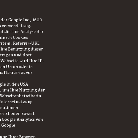
der Google Inc., 1600
 verwendet sog.
d die eine Analyse der
 durch Cookies
ystem, Referrer-URL
 Ihre Benutzung dieser
rtragen und dort
 Webseite wird Ihre IP-
en Union oder in
haftsraum zuvor
gle in den USA
n, um Ihre Nutzung der
Webseitenbetreiberin
Internetnutzung
rmationen
n ist oder, soweit
n Google Analytics von
n Google
lung Ihrer Browser-