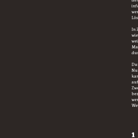
der
inf
wer
Lös
In 
wie
wei
Mai
dur
Dur
Nut
kan
auf
Zwe
bez
wer
Wei
1