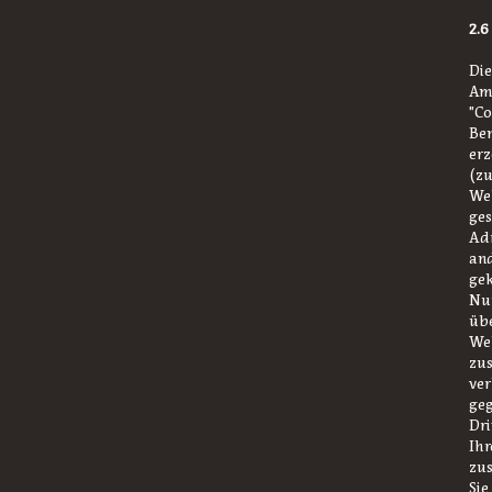
2.6
Die
Amp
"Co
Ben
erz
(zu
Web
ges
Adr
an
gek
Nur
übe
Web
zu
ver
geg
Dri
Ihr
zu
Sie