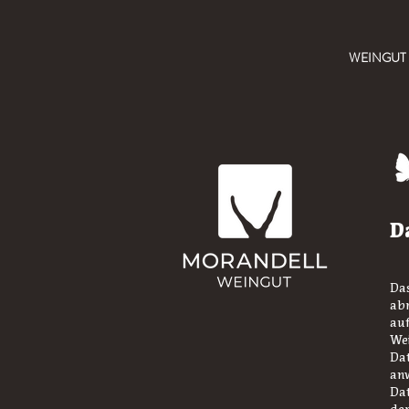
WEINGUT
D
Das
ab
auf
Wei
Dat
anw
Dat