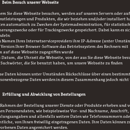
 Beim Besuch unserer Webseite
em Sie diese Webseite besuchen, werden auf unseren Servern oder auf
nstleistungen und Produkten, die wir beziehen und/oder installiert
en automatisch zu Zwecken der Systemadministration, für statistisch
herungszwecke oder für Trackingzwecke gespeichert. Dabei kann es s
ndeln:
 Namen Ihres Internetserviceproviders ihre IP-Adresse (unter Umstä
 Version Ihrer Browser-Software das Betriebssystem des Rechners mit
 auf diese Webseite zugegriffen wurde
 Datum, die Uhrzeit die Webseite,
von der aus Sie diese Webseite be
 Suchwörter, die Sie benutzt haben, um unsere Webseite zu finden
se Daten können unter Umständen Rückschlüsse über einen bestimmt
rsonenbezogene Daten werden in diesem Zusammenhang jedoch nicht 
 Erfüllung und Abwicklung von Bestellungen
Rahmen der Bestellung unserer Dienste oder Produkte erheben und v
en Personendaten, wie beispielsweise Vor- und Nachname, Anschrift,
hlungsangaben und allenfalls weitere Daten wie Telefonnummern od
tliche, von Ihnen freiwillig eingetragenen Daten. Ihre Daten können 
orbenen Daten angereichert werden.