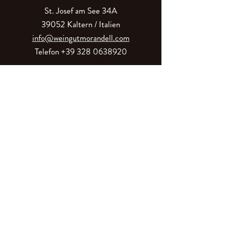
St. Josef am See 34A
39052 Kaltern / Italien
info@weingutmorandell.com
Telefon
+39 328 0638920
Montag bis Samstag, 10 bis 18 Uhr
Sonntag geschlossen
Die Weingärten und die Apfelwiese brauchen
unsere volle Aufmerksamkeit. Damit wir Sie auch
auf dem Weingut empfangen können, melden Sie
bitte Ihren Besuch vorzeitig an. Gruppen und
Führungen nach telefonischer Vereinbarung.
02549110217
(MWSt)
MRNRMN77C04A952Q (Steuer)
QE3RKQX (Empfängerkodex)